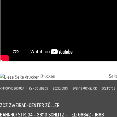
Drucken
Seit
|
|
|
|
KYMCO VIDEOS USA
KYMCO VIDEOS
ZCZ EVENTS
EVENTS RÜCKBLICK
ZCZ FOTOS
ZCZ ZWEIRAD-CENTER ZÖLLER
BAHNHOFSTR. 34 - 36110 SCHLITZ - TEL: 06642 - 1666