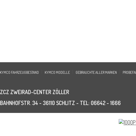
|
|
|
KYMCO FAHRZEUGBESTAND
KYMCO MODELLE
GEBRAUCHTE ALLER MARKEN
PROBEFA
ZCZ ZWEIRAD-CENTER ZÖLLER
BAHNHOFSTR. 34 - 36110 SCHLITZ - TEL: 06642 - 1666