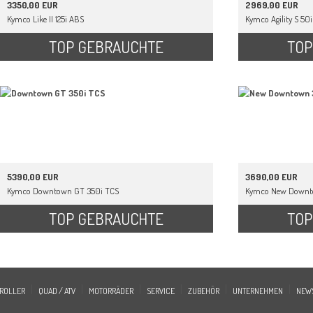
3350,00 EUR
2969,00 EUR
Kymco Like II 125i ABS
Kymco Agility S 50i
TOP GEBRAUCHTE
TOP
5390,00 EUR
3690,00 EUR
Kymco Downtown GT 350i TCS
Kymco New Downt
TOP GEBRAUCHTE
TOP
|
|
|
|
|
|
ROLLER
QUAD / ATV
MOTORRÄDER
SERVICE
ZUBEHÖR
UNTERNEHMEN
NEW